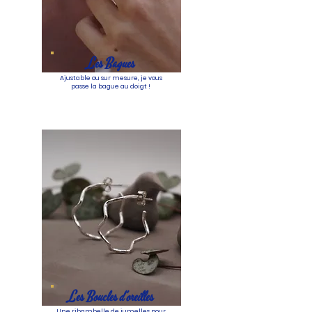
Les Bagues
Ajustable ou sur mesure, je vous
passe la bague au doigt !
Les Boucles d'oreilles
Une ribambelle de jumelles pour