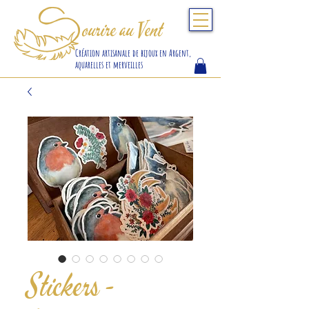
S
ourire au Vent
Création artisanale de bijoux en Argent,
aquarelles et merveilles
Stickers -