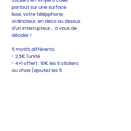
Stickers en Vinyle à coller
partout sur une surface
lisse, votre télépphone,
ordinateur, en déco au dessus
d'un interrupteur,... à vous de
décider !
5 motifs différents.
- 2,5€ l'unité
- 4+1 offert : 10€ les 5 stickers
au choix (ajoutez les 5
autocollants à votre panier et
la déduction se fera
automatiquement au moment
du paiement)
Imprimés à partir d'une
aquarelle originale peinte à la
main par Olivia Soissons.