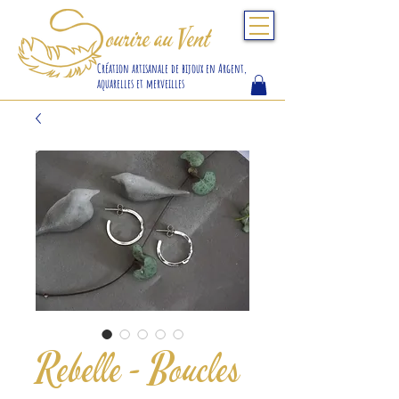
S
ourire au Vent
Création artisanale de bijoux en Argent,
aquarelles et merveilles
Rebelle - Boucles