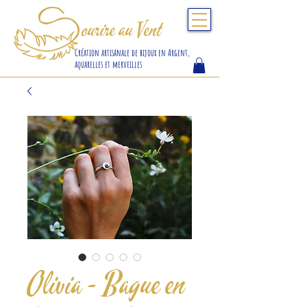
S
ourire au Vent
Création artisanale de bijoux en Argent,
aquarelles et merveilles
Olivia - Bague en