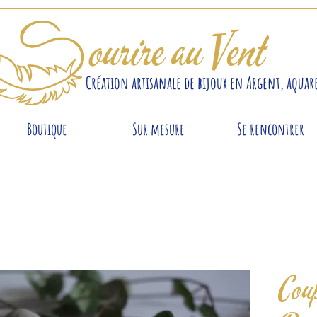
S
ourire au Vent
Création artisanale de bijoux en Argent, aquare
Boutique
Sur mesure
Se rencontrer
Coup