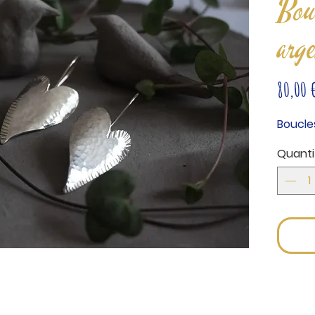
Bouc
arg
80,00 
Boucles
Quanti