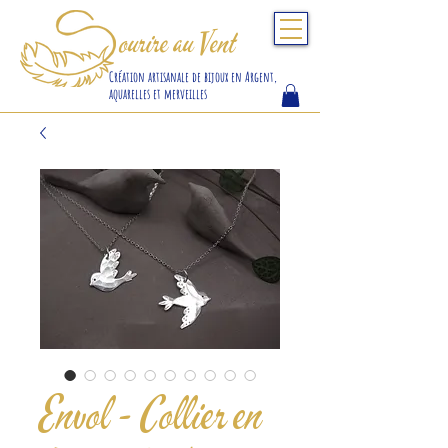
S
ourire au Vent
Création artisanale de bijoux en Argent,
aquarelles et merveilles
Envol - Collier en