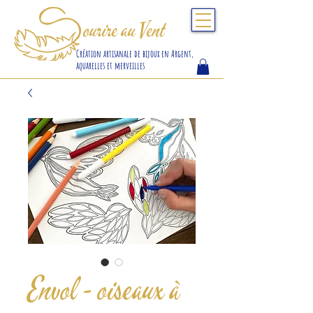
S
ourire au Vent
Création artisanale de bijoux en Argent,
aquarelles et merveilles
Envol - oiseaux à