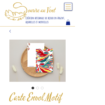
S
ourire au Vent
Création artisanale de bijoux en Argent,
aquarelles et merveilles
Carte Envol Motif