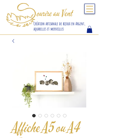
S
ourire au Vent
Création artisanale de bijoux en Argent,
aquarelles et merveilles
Affiche A5 ou A4