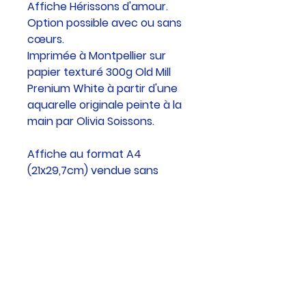
Affiche Hérissons d'amour.
Option possible avec ou sans
cœurs.
Imprimée à Montpellier sur
papier texturé 300g Old Mill
Prenium White à partir d'une
aquarelle originale peinte à la
main par Olivia Soissons.
Affiche au format A4
(21x29,7cm) vendue sans
cadre.
Affiche au format
A5 (14.8x21cm) vendue sans
cadre.
Les couleurs peuvent varier
d'un écran à l'autre.