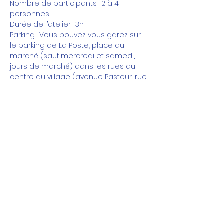
Nombre de participants : 2 à 4 
personnes
Durée de l’atelier : 3h
Parking : Vous pouvez vous garez sur 
le parking de La Poste, place du 
marché (sauf mercredi et samedi, 
jours de marché) dans les rues du 
centre du village (avenue Pasteur, rue 
Jean Jaurès,...) ou sur le grand parking 
place du Bicentenaire à 350m et 
rejoindre l'atelier à pied en 5 minutes 
de marche ravigotante.
Vous ne trouvez pas de date qui vous 
convienne ? Vous êtes un groupe de 3 
à 5 personnes ? 
Envoyez moi un message pour que 
nous puissions définir une date 
d'atelier ensemble : 
olivia.sourireauvent@gmail.com ou au 
06 11 57 13 11