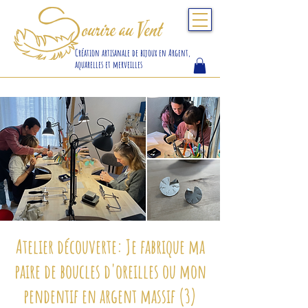
S
ourire au Vent
Création artisanale de bijoux en Argent,
aquarelles et merveilles
Atelier découverte: Je fabrique ma
paire de boucles d'oreilles ou mon
pendentif en argent massif (3)