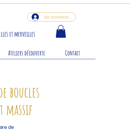
Se connecter
lles et merveilles
Ateliers découverte
Contact
de boucles
t massif
aire de