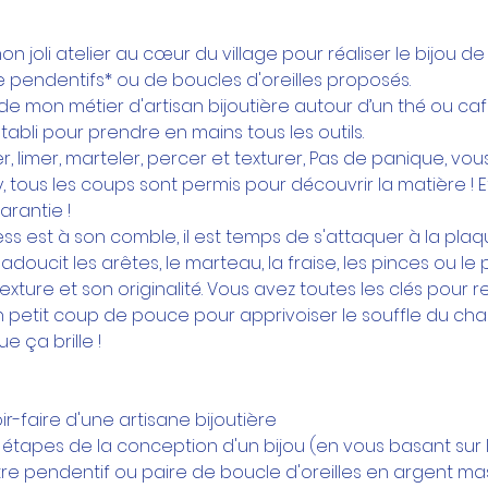
n joli atelier au cœur du village pour réaliser le bijou de
 pendentifs* ou de boucles d'oreilles proposés.
e mon métier d'artisan bijoutière autour d’un thé ou café
tabli pour prendre en mains tous les outils.
r, limer, marteler, percer et texturer, Pas de panique, vo
y, tous les coups sont permis pour découvrir la matière !
rantie !
ess est à son comble, il est temps de s'attaquer à la plaqu
 adoucit les arêtes, le marteau, la fraise, les pinces ou l
texture et son originalité. Vous avez toutes les clés pour 
n petit coup de pouce pour apprivoiser le souffle du ch
e ça brille !
r-faire d'une artisane bijoutière
es étapes de la conception d'un bijou (en vous basant su
re pendentif ou paire de boucle d'oreilles en argent mas