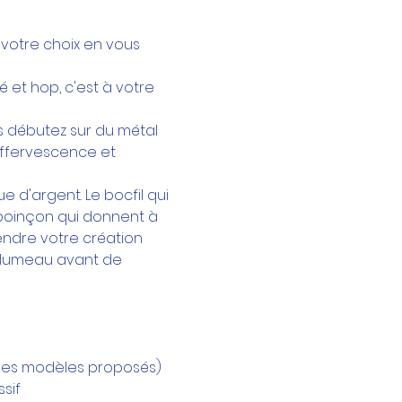
 votre choix en vous 
 et hop, c'est à votre 
us débutez sur du métal 
 Effervescence et 
e d'argent. Le bocfil qui 
e poinçon qui donnent à 
rendre votre création 
alumeau avant de 
r les modèles proposés)
sif