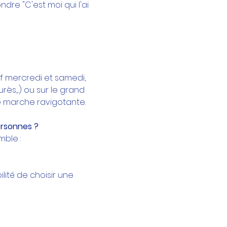
re "C'est moi qui l'ai 
f mercredi et samedi, 
s,...) ou sur le grand 
de marche ravigotante.
rsonnes ? 
ble : 
lité de choisir une 