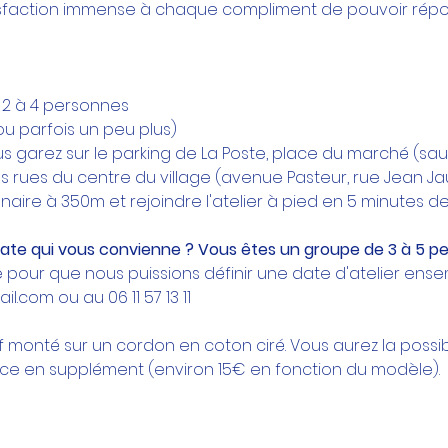
tisfaction immense à chaque compliment de pouvoir répond
 2 à 4 personnes
(ou parfois un peu plus)
us garez sur le parking de La Poste, place du marché (sau
 rues du centre du village (avenue Pasteur, rue Jean Jaurè
naire à 350m et rejoindre l'atelier à pied en 5 minutes 
ate qui vous convienne ? Vous êtes un groupe de 3 à 5 pe
our que nous puissions définir une date d'atelier ensem
l.com ou au 06 11 57 13 11
if monté sur un cordon en coton ciré. Vous aurez la possibi
ace en supplément (environ 15€ en fonction du modèle).