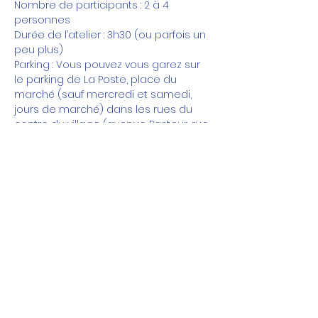
Nombre de participants : 2 à 4 
personnes
Durée de l’atelier : 3h30 (ou parfois un 
peu plus)
Parking : Vous pouvez vous garez sur 
le parking de La Poste, place du 
marché (sauf mercredi et samedi, 
jours de marché) dans les rues du 
centre du village (avenue Pasteur, rue 
Jean Jaurès,...) ou sur le grand parking 
place du Bicentenaire à 350m et 
rejoindre l'atelier à pied en 5 minutes 
de marche ravigotante.
Vous ne trouvez pas de date qui vous 
convienne ? Vous êtes un groupe de 3 
à 5 personnes ? 
Envoyez moi un message pour que 
nous puissions définir une date 
d'atelier ensemble : 
olivia.sourireauvent@gmail.com ou au 
06 11 57 13 11