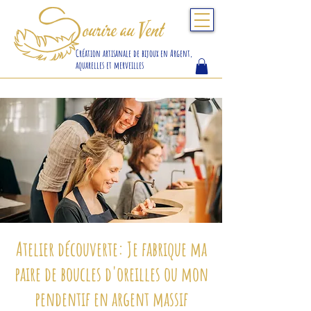
S
ourire au Vent
Création artisanale de bijoux en Argent,
aquarelles et merveilles
Atelier découverte: Je fabrique ma
paire de boucles d'oreilles ou mon
pendentif en argent massif